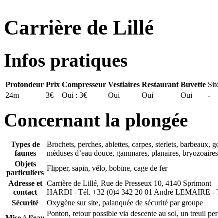
Carrière de Lillé
Infos pratiques
Profondeur
Prix
Compresseur
Vestiaires
Restaurant
Buvette
Sit
24m
3€
Oui : 3€
Oui
Oui
Oui
-
Concernant la plongée
Types de
Brochets, perches, ablettes, carpes, sterlets, barbeaux,
faunes
méduses d’eau douce, gammares, planaires, bryozoaires,
Objets
Flipper, sapin, vélo, bobine, cage de fer
particuliers
Adresse et
Carrière de Lillé, Rue de Presseux 10, 4140 Sprimont
contact
HARDI - Tél. +32 (0)4 342 20 01 André LEMAIRE - T
Sécurité
Oxygène sur site, palanquée de sécurité par groupe
Ponton, retour possible via descente au sol, un treuil p
Mise à l’eau