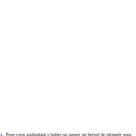
s.
. Pour ceux souhaitant s’initier ou passer un brevet de plongée sous