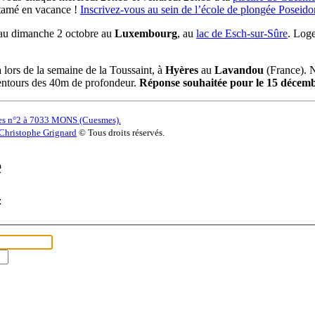
ntamé en vacance !
Inscrivez-vous au sein de l’école de plongée Posei
au dimanche 2 octobre au
Luxembourg
, au
lac de Esch-sur-Sûre
. Log
 lors de la semaine de la Toussaint, à
Hyères
au
Lavandou
(France). 
lentours des 40m de profondeur.
Réponse souhaitée pour le 15 décemb
es n°2 à 7033 MONS (Cuesmes).
Christophe Grignard
© Tous droits réservés.
e
: