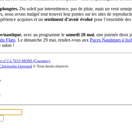
 plongées.
Du soleil par intermittence, pas de pluie, mais un vent omnip
s, nous avons malgré tout trouver leur pontes sur les sites de reproducti
xpérience acquises et un
sentiment d’avoir évolué
pour l’ensemble des
ée/nautique
, avec au programme le
samedi 28 mai
, une journée deux p
 du Flato
. Le dimanche 29 mai, rendez-vous aux
Puces Nautiques à Ixel
 salon !
es n°2 à 7033 MONS (Cuesmes).
Christophe Grignard
© Tous droits réservés.
e
: