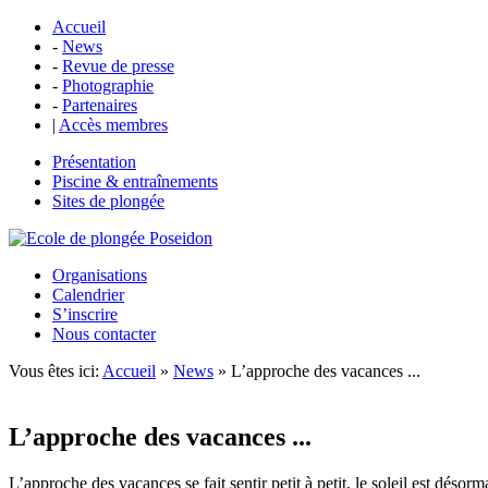
Accueil
-
News
-
Revue de presse
-
Photographie
-
Partenaires
|
Accès membres
Présentation
Piscine & entraînements
Sites de plongée
Organisations
Calendrier
S’inscrire
Nous contacter
Vous êtes ici:
Accueil
»
News
» L’approche des vacances ...
L’approche des vacances ...
L’approche des vacances se fait sentir petit à petit, le soleil est déso