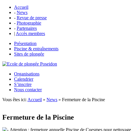
Accueil
-
News
-
Revue de presse
-
Photographie
-
Partenaires
|
Accès membres
Présentation
Piscine & entraînements
Sites de plongée
Organisations
Calendrier
S’inscrire
Nous contacter
Vous êtes ici:
Accueil
»
News
» Fermeture de la Piscine
Fermeture de la Piscine
Attention : fermeture annuelle Piscine de Cuesmes pour nettoyage