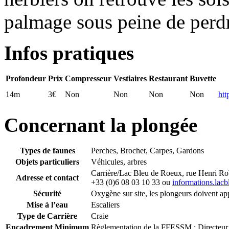
palmage sous peine de perdre
Infos pratiques
Profondeur
Prix
Compresseur
Vestiaires
Restaurant
Buvette
14m
3€
Non
Non
Non
Non
htt
Concernant la plongée
Types de faunes
Perches, Brochet, Carpes, Gardons
Objets particuliers
Véhicules, arbres
Carrière/Lac Bleu de Roeux, rue Henri Ro
Adresse et contact
+33 (0)6 08 03 10 33 ou
informations.lac
Sécurité
Oxygène sur site, les plongeurs doivent a
Mise à l’eau
Escaliers
Type de Carrière
Craie
Encadrement Minimum
Règlementation de la FFESSM : Directeur